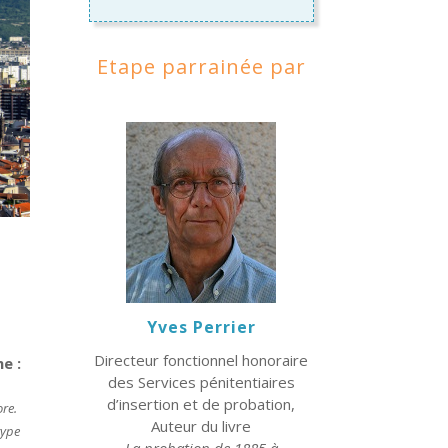
Etape parrainée par
Yves Perrier
Directeur fonctionnel honoraire
e :
des Services pénitentiaires
d’insertion et de probation,
ore.
Auteur du livre
type
La probation de 1885 à