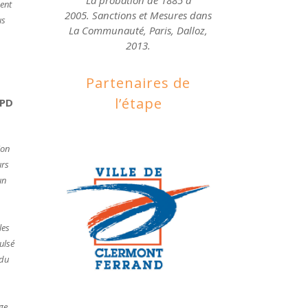
ment
2005. Sanctions et Mesures dans
us
La Communauté, Paris, Dalloz,
2013.
Partenaires de
l’étape
SPD
ion
urs
un
les
pulsé
 du
age