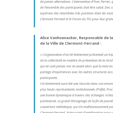
de peines alternatives. L’intervention d’Yves Perrie
de l’ensemble des participants doit être salué. Des c
espérons des retombées très positives dans les mois 
Clermont-Ferrand et le Forum du TIG pour leur grand
Alice Vanhoenacker, Responsable de la
de la Ville de Clermont-Ferrand :
« L’organisation d’un tel événement présentait un tripl
de la collectivité en matière de prévention de la réci
qui ne sont jamais mis en avant alors que la mise en
partage d’expériences avec les autres structures accu
participants.
Cet événement aura été une réussite dans son ensemb
plus hauts représentants institutionnels (Préfet, Proc
une bonne dynamique à travers des échanges riches e
partenariat. Le grand témoignage de la fin de journée
couverture médiatique, qui n’a malheureusement pas a
Clermont-Ferrand. Autre point d’amélioration pour 