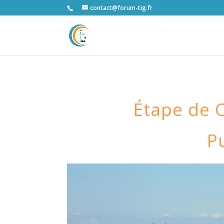
contact@forum-tig.fr
Étape de
P