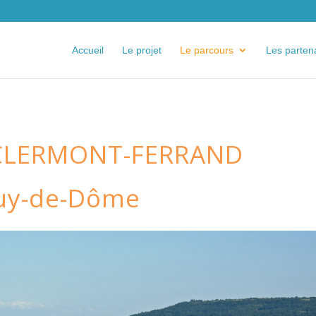
Accueil
Le projet
Le parcours
Les parten
 CLERMONT-FERRAND
uy-de-Dôme