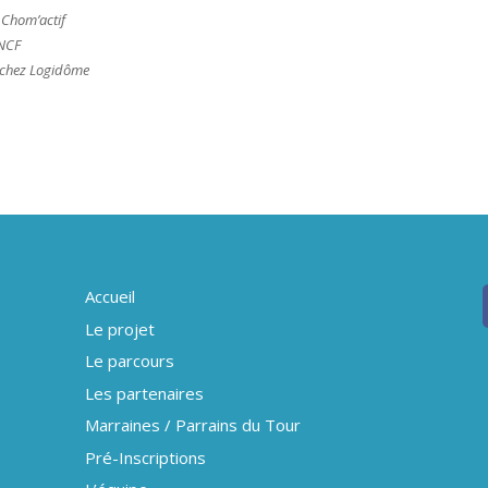
 Chom’actif
SNCF
 chez Logidôme
Accueil
Le projet
Le parcours
Les partenaires
Marraines / Parrains du Tour
Pré-Inscriptions