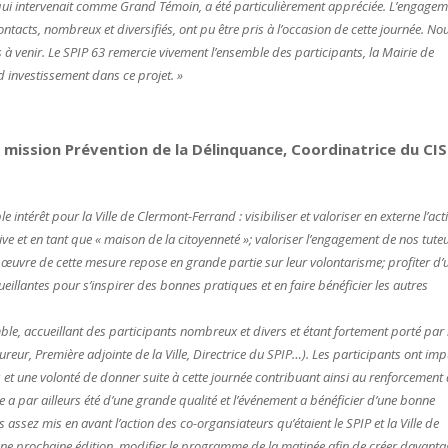
r, qui intervenait comme Grand Témoin, a été particulièrement appréciée. L’engage
ontacts, nombreux et diversifiés, ont pu être pris à l’occasion de cette journée. No
à venir. Le SPIP 63 remercie vivement l’ensemble des participants, la Mairie de
 investissement dans ce projet. »
 mission Prévention de la Délinquance, Coordinatrice du CI
e intérêt pour la Ville de Clermont-Ferrand : visibiliser et valoriser en externe l’act
dive et en tant que « maison de la citoyenneté »; valoriser l’engagement de nos tute
 œuvre de cette mesure repose en grande partie sur leur volontarisme; profiter d’
eillantes pour s’inspirer des bonnes pratiques et en faire bénéficier les autres
le, accueillant des participants nombreux et divers et étant fortement porté par 
ureur, Première adjointe de la Ville, Directrice du SPIP…). Les participants ont im
t une volonté de donner suite à cette journée contribuant ainsi au renforcement
 a par ailleurs été d’une grande qualité et l’événement a bénéficier d’une bonne
ssez mis en avant l’action des co-organsiateurs qu’étaient le SPIP et la Ville de
une prochaine édition, modifier le programme de la matinée afin de créer davant