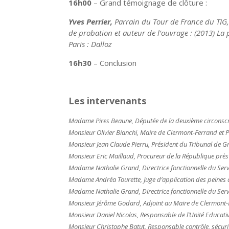
16h00
– Grand témoignage de clôture :
Yves Perrier,
Parrain du Tour de France du TIG
de probation et auteur de l’ouvrage :
(2013) La
Paris : Dalloz
16h30
– Conclusion
Les intervenants
Madame Pires Beaune, Députée de la deuxième circonsc
Monsieur Olivier Bianchi, Maire de Clermont-Ferrand et
Monsieur Jean Claude Pierru, Président du Tribunal de 
Monsieur Eric Maillaud, Procureur de la République prè
Madame Nathalie Grand, Directrice fonctionnelle du Serv
M
adame Andréa Tourette, Juge d’application des peines
Madame Nathalie Grand, Directrice fonctionnelle du Serv
Monsieur Jérôme Godard, Adjoint au Maire de Clermont-Fer
Monsieur Daniel Nicolas, Responsable de l’Unité Educati
Monsieur Christophe Batut, Responsable contrôle, sécurit