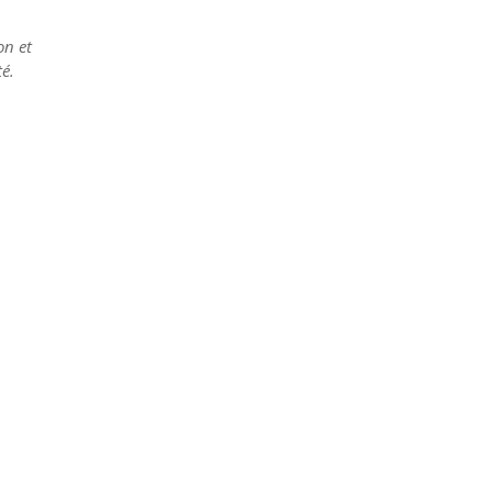
on et
é.